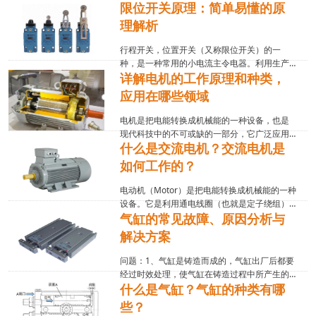
限位开关原理：简单易懂的原
025HM；CRE-025HKS；CRE-025HMS；CRE-
025HMS-22；RRH-025GMM080V05VE；...
理解析
行程开关，位置开关（又称限位开关）的一
种，是一种常用的小电流主令电器。利用生产
详解电机的工作原理和种类，
机械运动部件的碰撞使其触头动作来实现接通
或分断控制电路，达到一定的控制目的。通
应用在哪些领域
常，这类开关被用来限制机械运动的位置或行
程，使运动机械按一定...
电机是把电能转换成机械能的一种设备，也是
现代科技中的不可或缺的一部分，它广泛应用
什么是交流电机？交流电机是
于各个领域，如工业、交通、医疗等。电机的
主要功能是将电能转换为机械能，从而驱动各
如何工作的？
种设备运转。本文将介绍电机的工作原理、种
类以及应用。一、...
电动机（Motor）是把电能转换成机械能的一种
设备。它是利用通电线圈（也就是定子绕组）
气缸的常见故障、原因分析与
产生旋转磁场并作用于转子（如鼠笼式闭合铝
框）形成磁电动力旋转扭矩。电动机按使用电
解决方案
源不同分为直流电动机和交流电动机，电力系
统中的电动...
问题：1、气缸是铸造而成的，气缸出厂后都要
经过时效处理，使气缸在铸造过程中所产生的
什么是气缸？气缸的种类有哪
内应力完全消除。如果时效时间短，那么加工
好的气缸在以后的运行中还会变形。2、气缸在
些？
运行时受力的情况很复杂，除了受气缸内外气