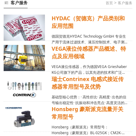
客户服务
>
首页
客户服务
​HYDAC（贺德克）产品类别和
应用范围
德国贺德克HYDAC Technology GmbH 专业生
产用于流体过滤技术、液压控制技术、电子测
VEGA液位传感器产品概述、特
量技术的元件和装置，是世界著名的过滤器、
蓄能器、液压阀、电子产品、管夹、电磁铁、
点及应用领域
液压系统总成等产品的液压件制造商。德...
VEGA液位传感器，作为德国VEGA Grieshaber
KG公司旗下的产品，以其先进的技术和广泛的
瑞士Contrinex 电感式接近传
应用领域在液位测量领域占据重要地位。德普
瑞智能装备对VEGA液位传感器的详细介绍：
感器常用型号及优势
一、产品概述VEGA液位传感器是...
基础型核心优势：· 高性价比· 高精度· 出色的信
号输出稳定性· 抗振动和冲击亮点· 高度灵活的
Honsberg 豪斯派克流量开关
传感器解决方案· 适用于恶劣环境，IP68/IP69K
防护等级· 可旋转的5个方向检测面· 长检测距离·
常用型号
简便的压扣式安...
Honsberg（豪斯派克）常用型号：
Honsberg（豪斯派克）BL-025GK；CM2K-