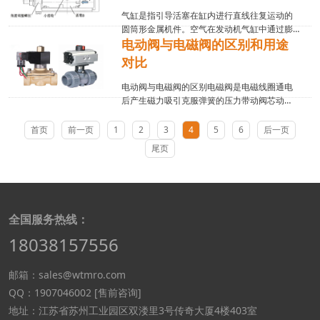
体的压力差和...
气缸是指引导活塞在缸内进行直线往复运动的
圆筒形金属机件。空气在发动机气缸中通过膨
电动阀与电磁阀的区别和用途
胀将热能转化为机械能；气体在压缩机气缸中
接受活塞压缩而提高压力。涡轮机、旋转活塞
对比
式发动机等的壳体通常也称“气缸”。气缸的应用
领域：印刷（...
电动阀与电磁阀的区别电磁阀是电磁线圈通电
后产生磁力吸引克服弹簧的压力带动阀芯动
作，就一电磁线圈，结构简单，价格便宜，只
能实现开关；电动阀是通过电动机驱动阀杆，
首页
前一页
1
2
3
4
5
6
后一页
带动阀芯动作，电动阀又分（关断阀）和调节
尾页
阀。关断阀是两位式...
全国服务热线：
18038157556
邮箱：sales@wtmro.com
QQ：1907046002 [售前咨询]
地址：江苏省苏州工业园区双溇里3号传奇大厦4楼403室