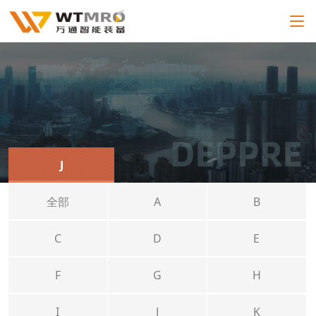
J
全部
A
B
C
D
E
F
G
H
I
J
K