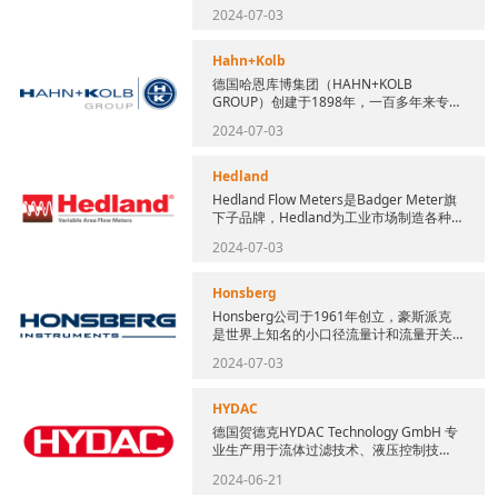
数器，光电传感器和自动门等产品，用于
2024-07-03
各种工厂自动化系统和...
Hahn+Kolb
德国哈恩库博集团（HAHN+KOLB
GROUP）创建于1898年，一百多年来专业
经营五金工具与设备，在欧洲许多国家设
2024-07-03
有分公司和代表处。...
Hedland
Hedland Flow Meters是Badger Meter旗
下子品牌，Hedland为工业市场制造各种
各样的变面积流量测量产品。H...
2024-07-03
Honsberg
Honsberg公司于1961年创立，豪斯派克
是世界上知名的小口径流量计和流量开关
生产厂家，产品范围涵盖流量、温度、压
2024-07-03
力、液位测量。经过...
HYDAC
德国贺德克HYDAC Technology GmbH 专
业生产用于流体过滤技术、液压控制技
术、电子测量技术的元件和装置，是世界
2024-06-21
著名的过滤...