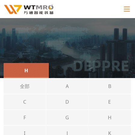
H
全部
A
B
C
D
E
F
G
H
I
J
K