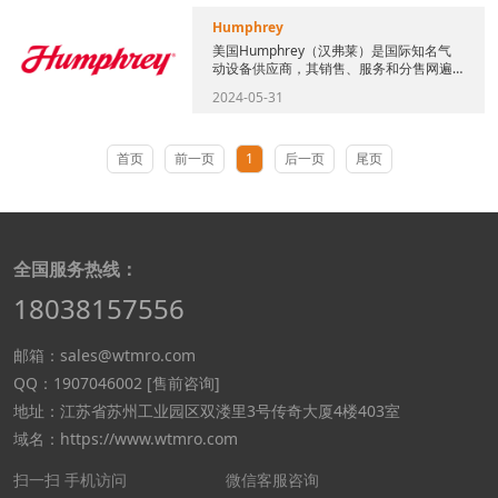
Humphrey
美国Humphrey（汉弗莱）是国际知名气
动设备供应商，其销售、服务和分售网遍
及世界各地，成立超过100年，汉弗莱的创
2024-05-31
新煤气灯产品的商业...
首页
前一页
1
后一页
尾页
全国服务热线：
18038157556
邮箱：sales@wtmro.com
QQ：1907046002 [售前咨询]
地址：江苏省苏州工业园区双溇里3号传奇大厦4楼403室
域名：https://www.wtmro.com
扫一扫 手机访问
微信客服咨询