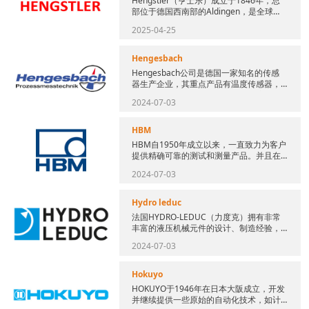
Hengstler（亨士乐）成立于1846年，总
部位于德国西南部的Aldingen，是全球工
业计数和控制部件领域的领先厂商，也是
2025-04-25
切纸器制...
Hengesbach
Hengesbach公司是德国一家知名的传感
器生产企业，其重点产品有温度传感器，
液位传感器，压力传感器，电阻温度计，
2024-07-03
电导率等。Henge...
HBM
HBM自1950年成立以来，一直致力为客户
提供精确可靠的测试和测量产品。并且在
30个国家设有分支机构，提供全球性的支
2024-07-03
持与服务。HBM 产...
Hydro leduc
法国HYDRO-LEDUC（力度克）拥有非常
丰富的液压机械元件的设计、制造经验，
在各个方面都能以优异的质量满足客户的
2024-07-03
需求。公司位于法国东...
Hokuyo
HOKUYO于1946年在日本大阪成立，开发
并继续提供一些原始的自动化技术，如计