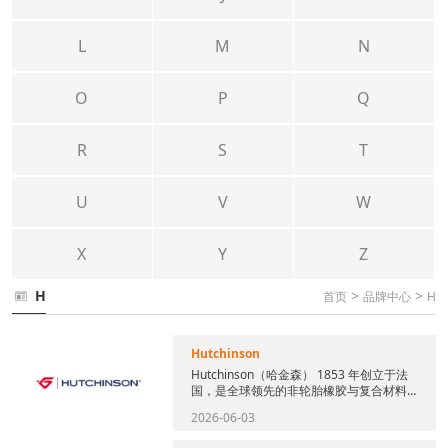
L
M
N
O
P
Q
R
S
T
U
V
W
X
Y
Z
H
>
>
首页
品牌中心
H
Hutchinson
Hutchinson（哈金森） 1853 年创立于法
国，是全球领先的非轮胎橡胶与复合材料
工业集团，现为道达尔能源
2026-06-03
（TotalEnergi...