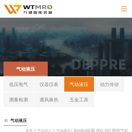
气动液压
低压电气
仪器仪表
气动液压
动力传动
测量检测
通风换热
五金工具
气动液压
>
>
> Bimba缤霸 092-DQ 圆筒气缸
首页
产品中心
气动液压