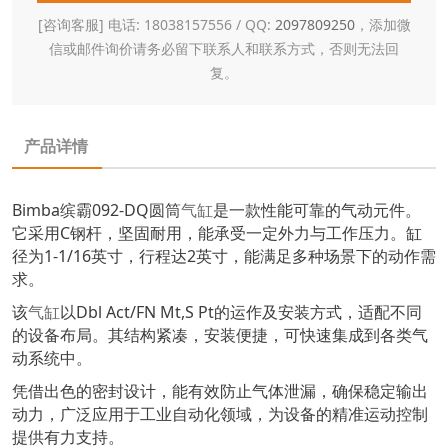
[咨询客服] 电话: 18038157556 / QQ:
2097809250
，添加微
信或邮件询价请务必留下联系人和联系方式，否则无法回
复。
产品详情
Bimba缤霸092-DQ圆筒
气缸
是一款性能可靠的气动元件。
它采用C钢杆，坚固耐用，能承受一定外力与工作压力。缸
径为1-1/16英寸，行程达2英寸，能满足多种场景下的动作需
求。
该
气缸
以Dbl Act/FN Mt,S Pt的运作及安装方式，适配不同
的设备布局。其结构紧凑，安装便捷，可快速集成到各类气
动系统中。
凭借出色的密封设计，能有效防止气体泄漏，确保稳定输出
动力，广泛应用于工业自动化领域，为设备的精准运动控制
提供有力支持。