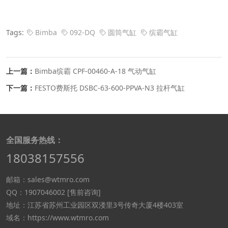
Tags:
Bimba
092-DQ
圆筒气缸
缤霸气缸
上一篇：
Bimba缤霸 CPF-00460-A-18 气动气缸
下一篇：
FESTO费斯托 DSBC-63-600-PPVA-N3 拉杆气缸
全国服务热线：
18038157556
邮箱：sales@wtmro.com
QQ：1907046002 [售前咨询]
地址：江苏省苏州工业园区双溇里3号传奇大厦4楼403室
域名：https://www.wtmro.com