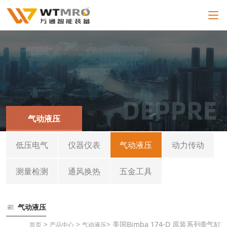
气动液压
低压电气
仪器仪表
气动液压
动力传动
测量检测
通风换热
五金工具
气动液压
>
>
> 美国Bimba 174-D 原装系列®气缸
首页
产品中心
气动液压