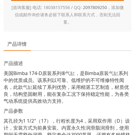
[咨询客服] 电话: 18038157556 / QQ:
2097809250
，添加微
信或邮件询价请务必留下联系人和联系方式，否则无法回
复。
产品详情
产品描述
美国Bimba 174-D原装系列®
气缸
，是Bimba原装
气缸
系列
中的优质成员。该系列以可靠、低维护的不可维修特性闻
名，此款
气缸
延续了系列优势，采用精湛工艺制造，材质优
良，结构坚固耐用，能在复杂工况下保持稳定性能，为各类
气动系统提供高效动力支持。
产品参数
其孔径为1 1/2"（17），行程长度为4，采用双作用（D）设
计，安装方式为前鼻安装。内置永久性润滑脂润滑剂，使用
期间无需额外润滑，额定寿命达3000英里，还拥有多种规格